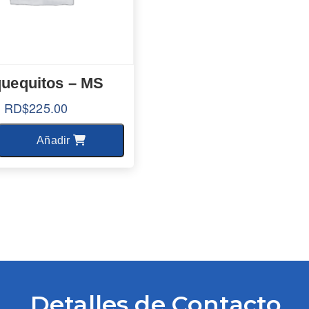
quequitos – MS
:
RD$
225.00
d
Añadir
Detalles de Contacto