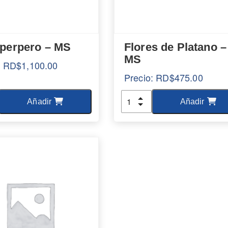
eperpero – MS
Flores de Platano –
MS
:
RD$
1,100.00
Precio:
RD$
475.00
d
Cantidad
Añadir
Añadir