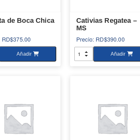
ta de Boca Chica
Cativias Regatea –
MS
:
RD$
375.00
Precio:
RD$
390.00
d
Cantidad
Añadir
Añadir