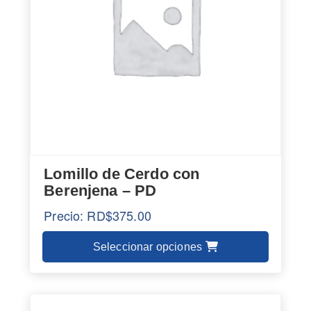
opciones
se
pueden
elegir
en
la
página
de
producto
Lomillo de Cerdo con
Berenjena – PD
Precio:
RD$
375.00
Seleccionar opciones