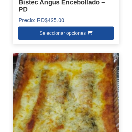
Bistec Angus Encebollado –
PD
Precio:
RD$
425.00
Seleccionar opciones