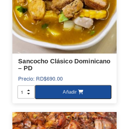
Sancocho Clásico Dominicano
– PD
Precio:
RD$
690.00
Cantidad
Añadir
Este
producto
tiene