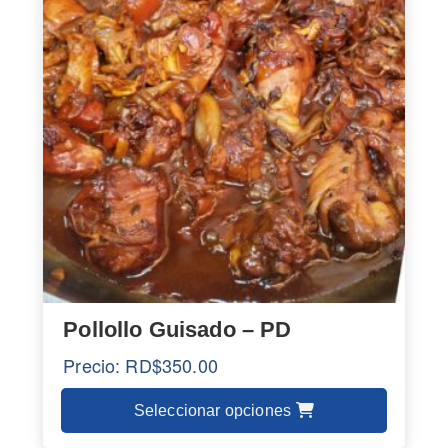
múltiples
variantes.
Las
opciones
se
pueden
elegir
en
la
página
de
producto
Pollollo Guisado – PD
Precio:
RD$
350.00
Seleccionar opciones