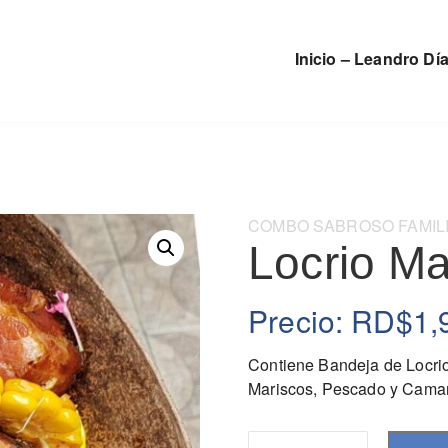
Inicio – Leandro Dí
Categoría:
COMBO SABROSO FAMIL
Locrio Ma
Precio:
RD$
1,
Contiene Bandeja de Locrio
Mariscos, Pescado y Cama
Cantidad