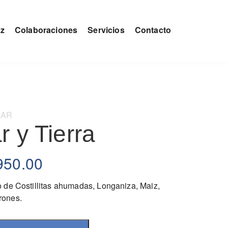
az
Colaboraciones
Servicios
Contacto
IAR
r y Tierra
950.00
 de Costillitas ahumadas, Longaniza, Maiz,
rones.