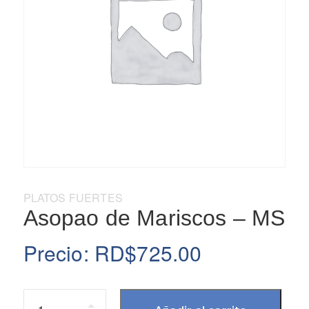
Categoría:
PLATOS FUERTES
Asopao de Mariscos – MS
Precio:
RD$
725.00
Cantidad