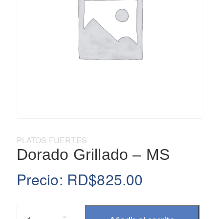
Categoría:
PLATOS FUERTES
Dorado Grillado – MS
Precio:
RD$
825.00
Cantidad