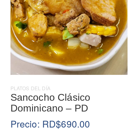
Categoría:
PLATOS DEL DÍA
Sancocho Clásico
Dominicano – PD
Precio:
RD$
690.00