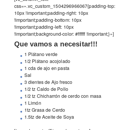
css=».vc_custom_1504296966067{padding-top:
10px !important;padding-right: 10px
!important;padding-bottom: 10px
!important;padding-left: 10px
!important;background-color: #ffffff !important;}»]
Que vamos a necesitar!!!
1 Plátano verde
1/2 Plátano acojolado
1 cda de ajo en pasta
Sal
3 dientes de Ajo fresco
1/2 tz Caldo de Pollo
1/2 tz Chicharrón de cerdo con masa
1 Limón
1tz Grasa de Cerdo
1.5tz de Aceite de Soya