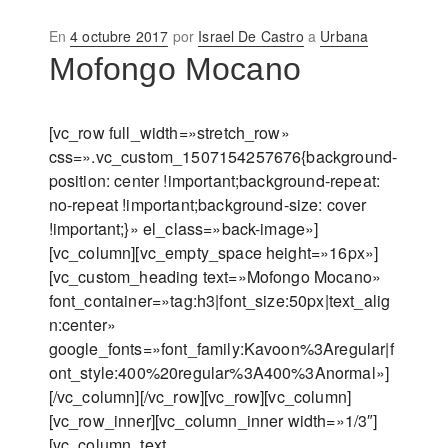
Publicado
En
4 octubre 2017
por
Israel De Castro
a
Urbana
en
Mofongo Mocano
[vc_row full_width=»stretch_row»
css=».vc_custom_1507154257676{background-
position: center !important;background-repeat:
no-repeat !important;background-size: cover
!important;}» el_class=»back-image»]
[vc_column][vc_empty_space height=»16px»]
[vc_custom_heading text=»Mofongo Mocano»
font_container=»tag:h3|font_size:50px|text_alig
n:center»
google_fonts=»font_family:Kavoon%3Aregular|f
ont_style:400%20regular%3A400%3Anormal»]
[/vc_column][/vc_row][vc_row][vc_column]
[vc_row_inner][vc_column_inner width=»1/3″]
[vc_column_text