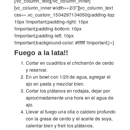
[/vc_column_text][/vc_column_inner]
[vc_column_inner width=»2/3″][vc_column_text
css=».vc_custom_1504297134050{padding-top:
10px !important;padding-right: 10px
!important;padding-bottom: 10px
!important;padding-left: 10px
!important;background-color: #ffffff !important;}»]
Fuego a la lata!!
Cortar en cuadritos el chicharrón de cerdo
y reservar.
En un bowl con 1/2lt de agua, agregar el
ajo en pasta y mezclar bien.
Cortar los plátanos en rodajas, dejar por
aproximadamente una hora en el agua de
ajo.
Llevar al fuego una olla o caldero profundo
con la grasa de cerdo y el aceite de soya,
calentar bien y freír los plátanos.