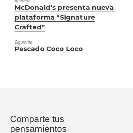
Anterior
Entrada
McDonald’s presenta nueva
anterior:
plataforma “Signature
Crafted”
Siguiente
Entrada
Pescado Coco Loco
siguiente:
Comparte tus
pensamientos