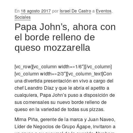
Publicado
En
18 agosto 2017
por
Israel De Castro
a
Eventos
,
en
Sociales
Papa John’s, ahora con
el borde relleno de
queso mozzarella
[vc_row][vc_column width=»1/6″][/vc_column]
[vc_column width=»2/3″][vc_column_text]Con
una divertida presentación en vivo a cargo del
chef Leandro Díaz y que le abría el apetito a
cualquiera, Papa John’s puso a disposición de
sus comensales su nuevo borde relleno de
queso en la variedad de todas sus pizzas.
Mirna Piña, gerente de la marca y Juan Naveo,
Líder de Negocios de Grupo Ágape, invitaron a